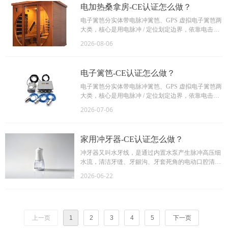
电加热桑拿房-CE认证怎么做？
电子篱笆分实体带电脉冲篱笆、GPS 虚拟电子篱笆两
大类，核心是用电脉冲 / 定位划定边界，依靠电击威
慑、越界报警管控人或牲畜。电子篱笆出口欧洲，属
2026-08-06
于CE的认证产品之一，执行CE指令和标准如下
电子篱笆-CE认证怎么做？
电子篱笆分实体带电脉冲篱笆、GPS 虚拟电子篱笆两
大类，核心是用电脉冲 / 定位划定边界，依靠电击威
慑、越界报警管控人或牲畜。电子篱笆出口欧洲，属
2026-07-06
于CE的认证产品之一，执行CE指令和标准如下
家用冲牙器-CE认证怎么做？
冲牙器又叫水牙线，是通过内置水泵产生脉冲高压细
水流，清洁牙缝、牙龈沟、牙套死角的电动口腔清洁
工具，作为牙刷、牙线的补充，主打清理刷不到的隐
2026-06-22
蔽残渣。家用冲牙器出口欧洲，属于CE的认证产品之
一，执行CE指令和标准如下：
上一页
1
2
3
4
5
下一页