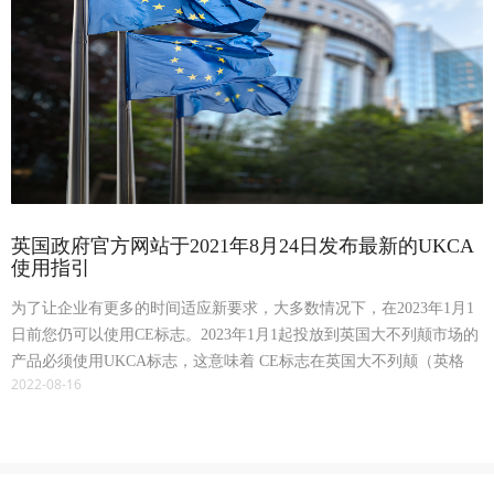
英国政府官方网站于2021年8月24日发布最新的UKCA
使用指引
为了让企业有更多的时间适应新要求，大多数情况下，在2023年1月1
日前您仍可以使用CE标志。2023年1月1起投放到英国大不列颠市场的
产品必须使用UKCA标志，这意味着 CE标志在英国大不列颠（英格
2022-08-16
兰、威尔士和苏格兰）市场的使用期限延长从2022年1月1日延长到了
2023年1月1日。英国UKCA标志强制执行日期延迟至2023年1月1日。